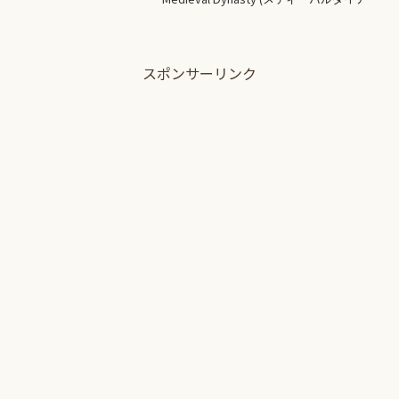
ティ)正式リリースが決定いたしました。
正式リリースの決定ニュースが耳に入
り、新しいデータ...
スポンサーリンク