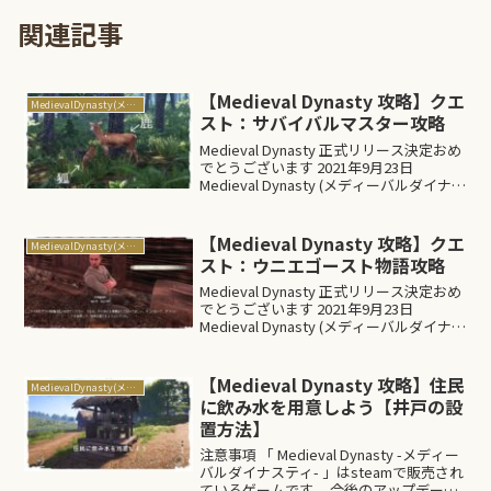
関連記事
【Medieval Dynasty 攻略】クエ
MedievalDynasty(メディーバルダイナスティ)
スト：サバイバルマスター攻略
Medieval Dynasty 正式リリース決定おめ
でとうございます 2021年9月23日
Medieval Dynasty (メディーバルダイナス
ティ)正式リリースが決定いたしました。
正式リリースの決定ニュースが耳に入
り、新しいデータ...
【Medieval Dynasty 攻略】クエ
MedievalDynasty(メディーバルダイナスティ)
スト：ウニエゴースト物語攻略
Medieval Dynasty 正式リリース決定おめ
でとうございます 2021年9月23日
Medieval Dynasty (メディーバルダイナス
ティ)正式リリースが決定いたしました。
正式リリースの決定ニュースが耳に入
り、新しいデータ...
【Medieval Dynasty 攻略】住民
MedievalDynasty(メディーバルダイナスティ)
に飲み水を用意しよう【井戸の設
置方法】
注意事項 「 Medieval Dynasty -メディー
バルダイナスティ- 」はsteamで販売され
ているゲームです。 今後のアップデート