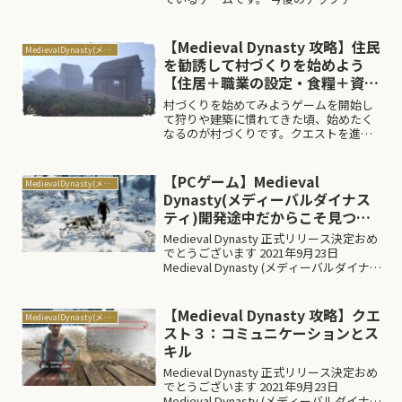
により大きく仕様変更される可能性があ
ります。 情報が古くなってしまう可能性
がありますので、閲覧の際は...
【Medieval Dynasty 攻略】住民
MedievalDynasty(メディーバルダイナスティ)
を勧誘して村づくりを始めよう
【住居＋職業の設定・食糧＋資源
管理の仕方】
村づくりを始めてみようゲームを開始し
て狩りや建築に慣れてきた頃、始めたく
なるのが村づくりです。クエストを進め
ながら発展させるのも良いのですが、自
分で計画を立てるのも楽しいです。この
ページでは、村づくりを始める際に用意
【PCゲーム】Medieval
MedievalDynasty(メディーバルダイナスティ)
しておきたい物、食料・資...
Dynasty(メディーバルダイナス
ティ)開発途中だからこそ見つか
る面白小ネタ
Medieval Dynasty 正式リリース決定おめ
でとうございます 2021年9月23日
Medieval Dynasty (メディーバルダイナス
ティ)正式リリースが決定いたしました。
Medieval Dynastyの正式リリース決定...
【Medieval Dynasty 攻略】クエ
MedievalDynasty(メディーバルダイナスティ)
スト３：コミュニケーションとス
キル
Medieval Dynasty 正式リリース決定おめ
でとうございます 2021年9月23日
Medieval Dynasty (メディーバルダイナス