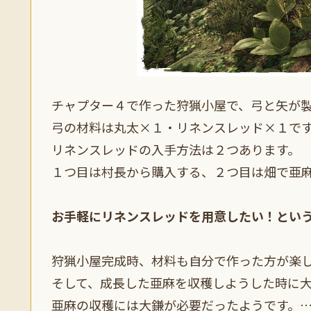
チャプター４で作った狩猟小屋で、弓と矢が
弓の材料は丸太×１・リネンスレッド×１で
リネンスレッドの入手方法は２つあります。
１つ目は村長から購入する、２つ目は畑で亜
お手軽にリネンスレッドを用意したい！とい
狩猟小屋完成時、材料も自分で作った方が楽
そして、成長した亜麻を収穫しようした時に
亜麻の収穫には大鎌が必要だったようです。