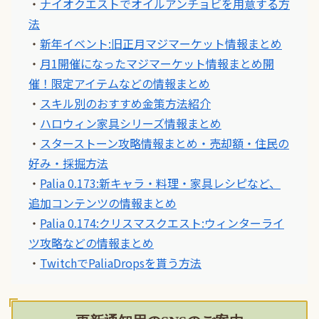
・
ナイオクエストでオイルアンチョビを用意する方
法
・
新年イベント:旧正月マジマーケット情報まとめ
・
月1開催になったマジマーケット情報まとめ開
催！限定アイテムなどの情報まとめ
・
スキル別のおすすめ金策方法紹介
・
ハロウィン家具シリーズ情報まとめ
・
スターストーン攻略情報まとめ・売却額・住民の
好み・採掘方法
・
Palia 0.173:新キャラ・料理・家具レシピなど、
追加コンテンツの情報まとめ
・
Palia 0.174:クリスマスクエスト:ウィンターライ
ツ攻略などの情報まとめ
・
TwitchでPaliaDropsを貰う方法