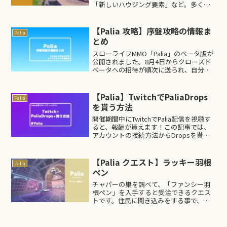
「新しいハウジング要素」など。多くの
新コンテンツが追加されています。この
記事では、新要素の情報をまとめて解放
クエストの受注方法などを紹介します。
【Palia 攻略】序盤攻略の情報ま
Palia
どこから遊べば...
とめ
スローライフMMO「Palia」のベータ版が
公開されました。8月4日からクローズド
ベータへの招待が順次に送られ、自分の
所にも8月9日に届きました。遊んでみた
結果、美しい風景とコツコツと楽しめる
スキル上げに大満足！これがやりたかっ
【Palia】TwitchでPaliaDrops
Palia
た！というポ...
を貰う方法
開催期間中にTwitchでPalia配信を視聴す
ると、報酬が貰えます！この記事では、
アカウントの接続方法からDropsを貰う
までの流れを紹介しています。画像を交
えながら紹介していくので、Dropsイベ
ントに参加してみて下さい！Paliaコミ...
【Palia クエスト】ラッキー羽根
Palia
ペン
チャパーの巣を調べて、「ファンシー羽
根ペン」を入手すると受注できるクエス
トです。住民に聞き込みをする事で、羽
根ペンの持ち主が分かります。このクエ
ストでは、報酬でに特別な家具が貰えま
す。ラッキー羽根ペンの発生条件チャパ