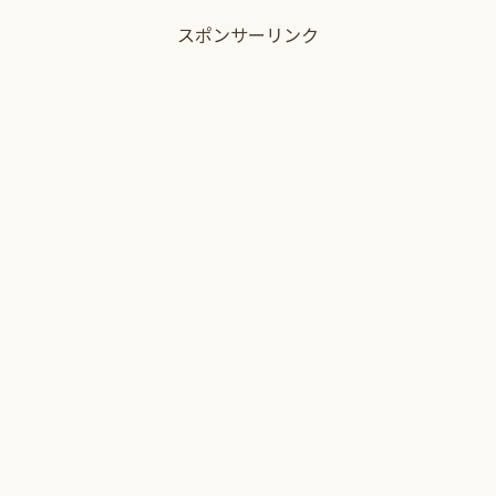
ーの巣からアイテム「ファ...
スポンサーリンク