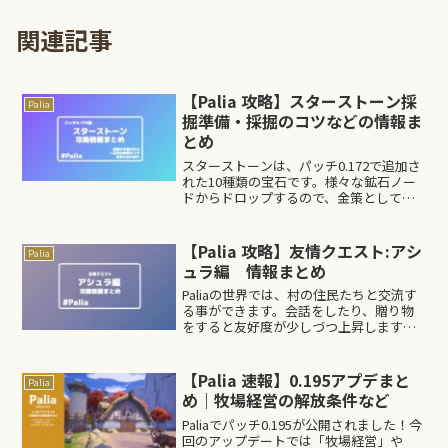
関連記事
【Palia 攻略】スターストーン採
Palia
掘準備・採掘のコツなどの情報ま
とめ
スターストーンは、パッチ0.172で追加さ
れた10種類の宝石です。様々な鉱石ノー
ドからドロップするので、金策として有
効です。その後、パッチ0.176にて☆品質
のスターストーンが追加されました。こ
の記事では、スターストーン採掘を行う
【Palia 攻略】友情クエスト:アシ
Palia
際に役立つ...
ュラ編 情報まとめ
Paliaの世界では、村の住民たちと交流す
る事ができます。会話をしたり、贈り物
をすると友好度が少しづつ上昇します。
友好度が上昇していくと、レベル毎に友
情クエストが発生。住民が抱える問題を
一緒に解決したり、キャラクターの背景
【Palia 速報】0.195アプデまと
Palia
の深掘りが楽しめま...
め｜牧場経営の解放条件など
Paliaでパッチ0.195が公開されました！今
回のアップデートでは「牧場経営」や